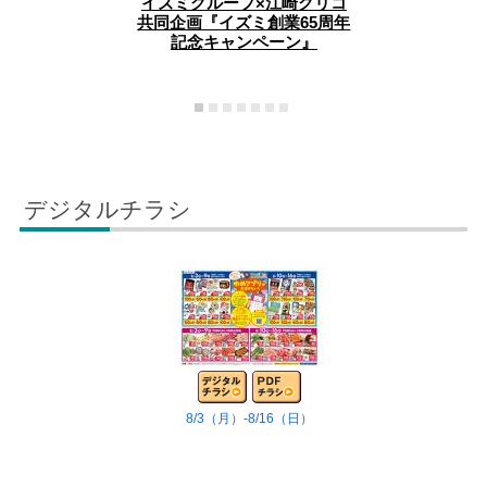
イズミグループ×江崎グリコ
(
共同企画『イズミ創業65周年
共
記念キャンペーン』
デジタルチラシ
8/3（月）-8/16（日）