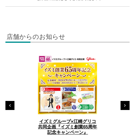
店舗からのお知らせ
‹
›
イズミグループ×江崎グリコ
(
共同企画『イズミ創業65周年
共
記念キャンペーン』